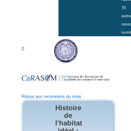
Et
autr
ress
numé
Retour aux recensions du mois
Histoire
de
l'habitat
idéal :