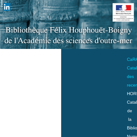
CaR
Cata
des
rece
HOR
Cata
de
la
Bibli
Numo