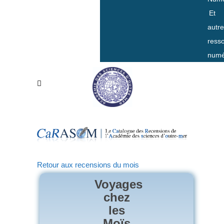
Et
autr
ress
numé
Retour aux recensions du mois
Voyages
chez
les
Moïs