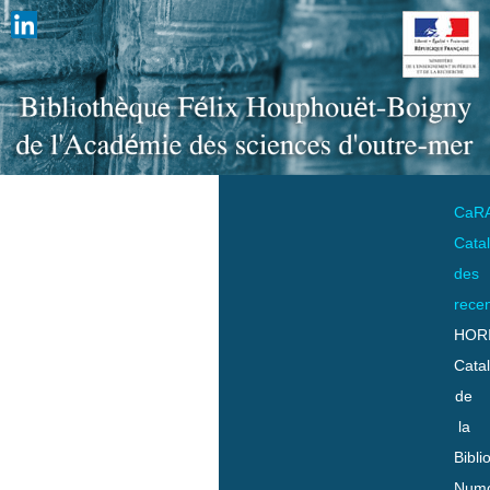
CaR
Cata
des
rece
HOR
Cata
de
la
Bibli
Numo