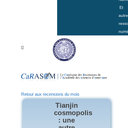
Et
autr
ress
numé
Retour aux recensions du mois
Tianjin
cosmopolis
: une
autre