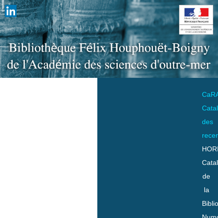
CaR
Cata
des
rece
HOR
Cata
de
la
Bibli
Numo