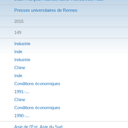
Presses universitaires de Rennes
2015
149
Industrie
Inde
Industrie
Chine
Inde
Conditions économiques
1991-....
Chine
Conditions économiques
1990-....
Asie de l'Est
,
Asie du Sud