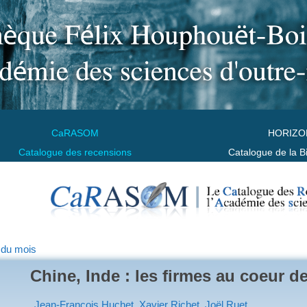
CaRASOM
HORIZO
Catalogue des recensions
Catalogue de la B
 du mois
Chine, Inde : les firmes au coeur d
Jean-François Huchet, Xavier Richet, Joël Ruet