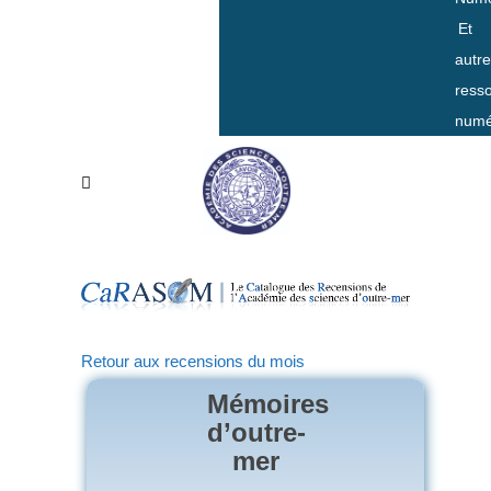
Et
autr
ress
numé
Retour aux recensions du mois
Mémoires
d’outre-
mer