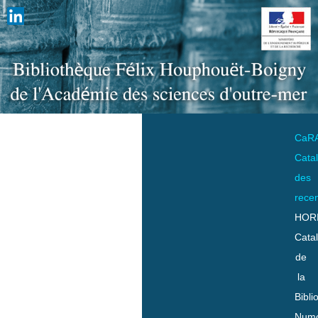
CaR
Cata
des
rece
HOR
Cata
de
la
Bibli
Numo