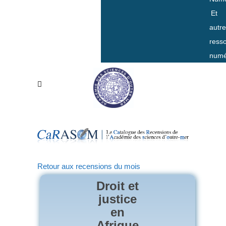
Et
autr
ress
numé
Retour aux recensions du mois
Droit et
justice
en
Afrique