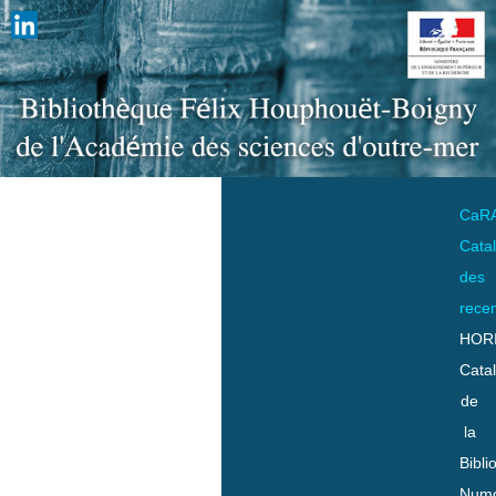
CaR
Cata
des
rece
HOR
Cata
de
la
Bibli
Numo