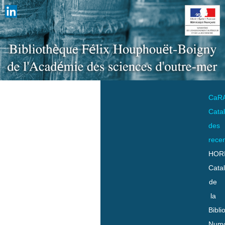
CaR
Cata
des
rece
HOR
Cata
de
la
Bibli
Numo