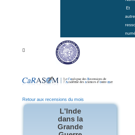
Et
autr
ress
numé
Retour aux recensions du mois
L'Inde
dans la
Grande
Guerre