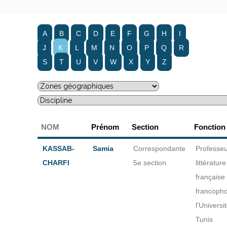
A
B
C
D
E
F
G
H
I
J
K
L
M
N
O
P
Q
R
S
T
U
V
W
X
Y
Z
NOM
Prénom
Section
Fonction
KASSAB-
Samia
Correspondante
Professeu
CHARFI
5e section
littérature
française 
francoph
l'Universi
Tunis