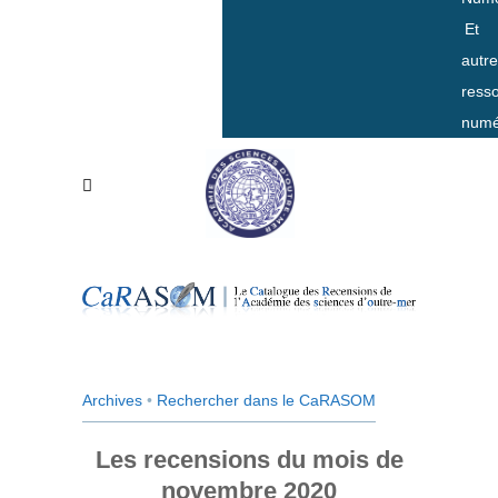
Et
autr
ress
numé
Archives
•
Rechercher dans le CaRASOM
Les recensions du mois de
novembre 2020