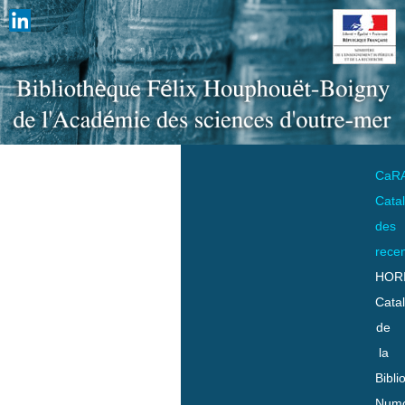
CaR
Cata
des
rece
HOR
Cata
de
la
Bibli
Numo