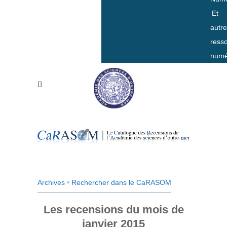
Et
autr
ress
numé
Archives
•
Rechercher dans le CaRASOM
Les recensions du mois de
janvier 2015