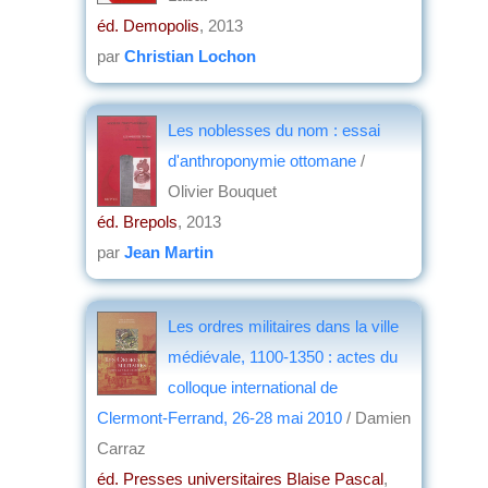
éd. Demopolis
, 2013
par
Christian Lochon
Les noblesses du nom : essai
d'anthroponymie ottomane
/
Olivier Bouquet
éd. Brepols
, 2013
par
Jean Martin
Les ordres militaires dans la ville
médiévale, 1100-1350 : actes du
colloque international de
Clermont-Ferrand, 26-28 mai 2010
/ Damien
Carraz
éd. Presses universitaires Blaise Pascal
,