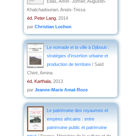
Elias, Amin- Jomier, Augustin-
Khatchadourian, Anaïs-Trissa
éd. Peter Lang
, 2014
par
Christian Lochon
Le nomade et la ville à Djibouti :
stratégies d'insertion urbaine et
production de territoire
/ Saïd
Chiré, Amina
éd. Karthala
, 2013
par
Jeanne-Marie Amat-Roze
Le patrimoine des royaumes et
empires africains : entre
patrimoine public et patrimoine
privé
/ France. Ministère de la culture et de