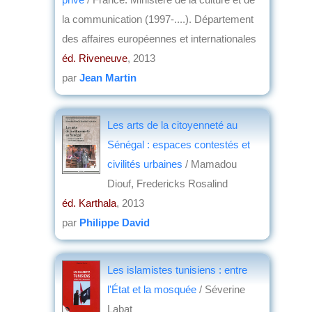
la communication (1997-....). Département
des affaires européennes et internationales
éd. Riveneuve
, 2013
par
Jean Martin
Les arts de la citoyenneté au
Sénégal : espaces contestés et
civilités urbaines
/ Mamadou
Diouf, Fredericks Rosalind
éd. Karthala
, 2013
par
Philippe David
Les islamistes tunisiens : entre
l'État et la mosquée
/ Séverine
Labat