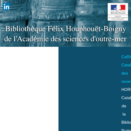
CaR
Cata
des
rece
HOR
Cata
de
la
Bibli
Numo