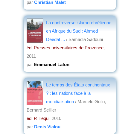
par
Christian Malet
La controverse islamo-chrétienne
en Afrique du Sud : Ahmed
Deedat ...
/ Samadia Sadouni
éd. Presses universitaires de Provence
,
2011
par
Emmanuel Lafon
Le temps des États continentaux
? : les nations face à la
mondialisation
/ Marcelo Gullo,
Bernard Seillier
éd. P. Téqui
, 2010
par
Denis Vialou