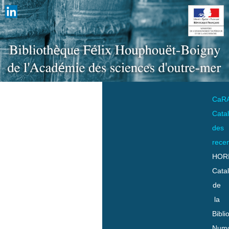
CaR
Cata
des
rece
HOR
Cata
de
la
Bibli
Numo