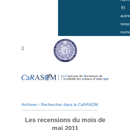
Et
autr
ress
numé
Archives
•
Rechercher dans le CaRASOM
Les recensions du mois de
mai 2011