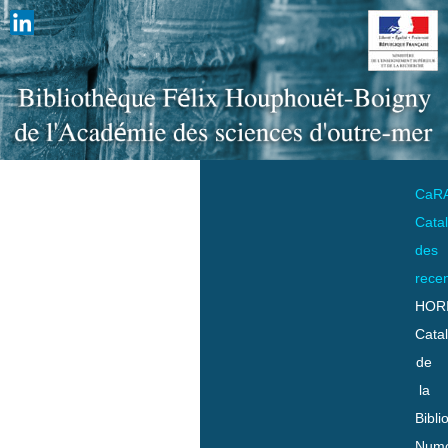
CaR
Cata
des
rece
HOR
Cata
de
la
Bibli
Numo