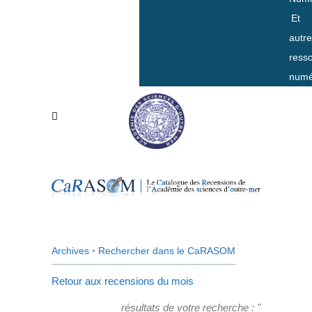
Et
autr
ress
numé
Archives
•
Rechercher dans le CaRASOM
Retour aux recensions du mois
résultats de votre recherche : "