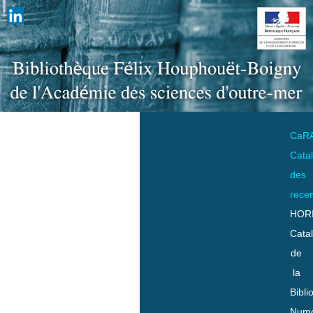
CaR
Cata
des
rece
HOR
Cata
de
la
Bibli
Numo