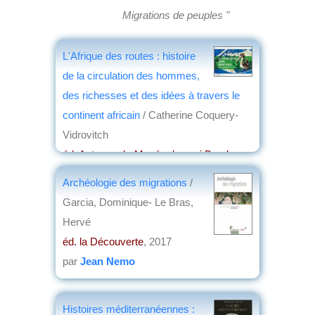
Migrations de peuples "
L'Afrique des routes : histoire
de la circulation des hommes,
des richesses et des idées à travers le
continent africain
/ Catherine Coquery-
Vidrovitch
éd. Actes sud - Musée du quai Branly-
Jacques Chirac
, 2017
Archéologie des migrations
/
par
Yves Boulvert
Garcia, Dominique- Le Bras,
Hervé
éd. la Découverte
, 2017
par
Jean Nemo
Histoires méditerranéennes :