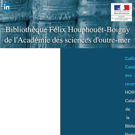
CaR
Cata
des
rece
HOR
Cata
de
la
Bibli
Numo