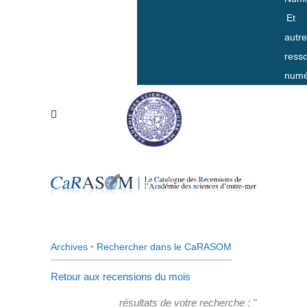
Et
autr
ress
numé
Archives
•
Rechercher dans le CaRASOM
Retour aux recensions du mois
résultats de votre recherche : "