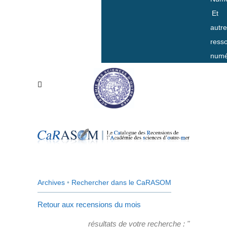
Et
autr
ress
numé
Archives
•
Rechercher dans le CaRASOM
Retour aux recensions du mois
résultats de votre recherche : "