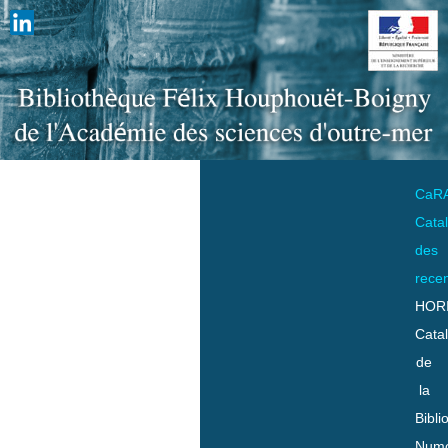
CaR
Cata
des
rece
HOR
Cata
de
la
Bibli
Numo