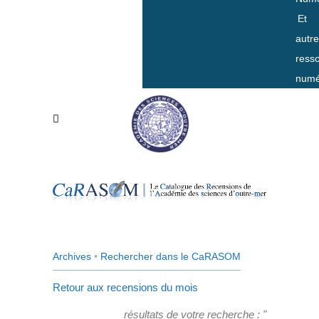
Et
autr
ress
numé
Archives
•
Rechercher dans le CaRASOM
Retour aux recensions du mois
résultats de votre recherche : "