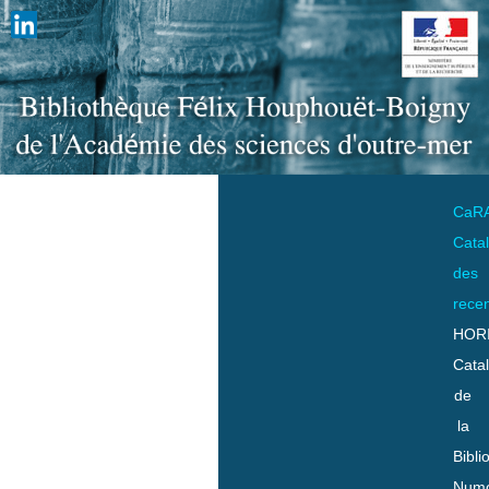
CaR
Cata
des
rece
HOR
Cata
de
la
Bibli
Numo