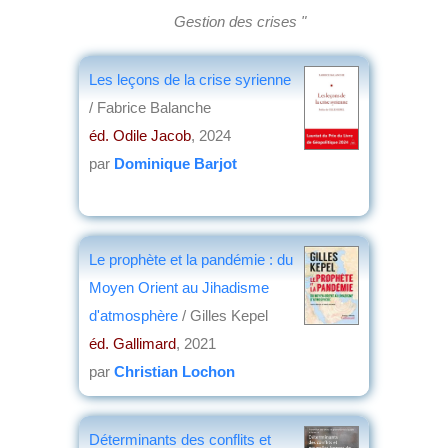
Gestion des crises "
Les leçons de la crise syrienne
/ Fabrice Balanche
éd. Odile Jacob
, 2024
par
Dominique Barjot
Le prophète et la pandémie : du
Moyen Orient au Jihadisme
d'atmosphère
/ Gilles Kepel
éd. Gallimard
, 2021
par
Christian Lochon
Déterminants des conflits et