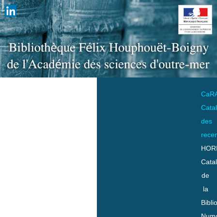
CaR
Cata
des
rece
HOR
Cata
de
la
Bibli
Numo