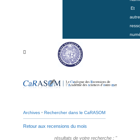
Et
autr
ress
numé
Archives
•
Rechercher dans le CaRASOM
Retour aux recensions du mois
résultats de votre recherche : "