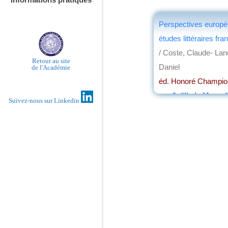
Perspectives europ
études littéraires fr
/ Coste, Claude- Lan
Retour au site
Daniel
de l'Académie
éd. Honoré Champio
par
Joëlle le Morzel
Suivez-nous sur Linkedin