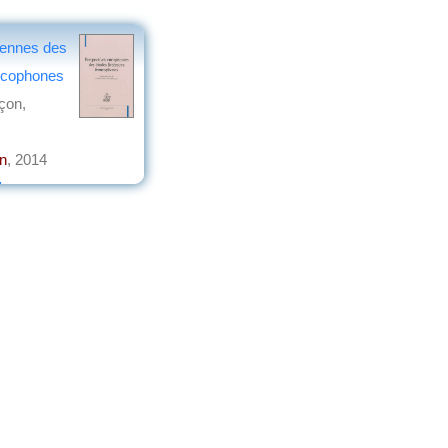
éennes des
ancophones
çon,
n
, 2014
lec