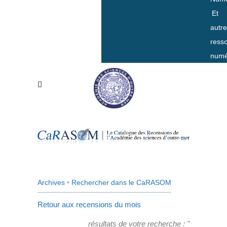
Et
autr
ress
numé
Archives
•
Rechercher dans le CaRASOM
Retour aux recensions du mois
résultats de votre recherche : "