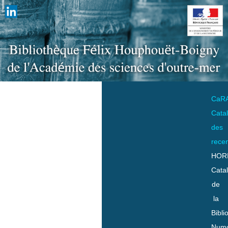
CaR
Cata
des
rece
HOR
Cata
de
la
Bibli
Numo