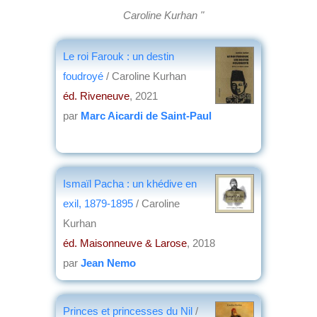
Caroline Kurhan "
Le roi Farouk : un destin
foudroyé
/ Caroline Kurhan
éd. Riveneuve
, 2021
par
Marc Aicardi de Saint-Paul
Ismaïl Pacha : un khédive en
exil, 1879-1895
/ Caroline
Kurhan
éd. Maisonneuve & Larose
, 2018
par
Jean Nemo
Princes et princesses du Nil
/