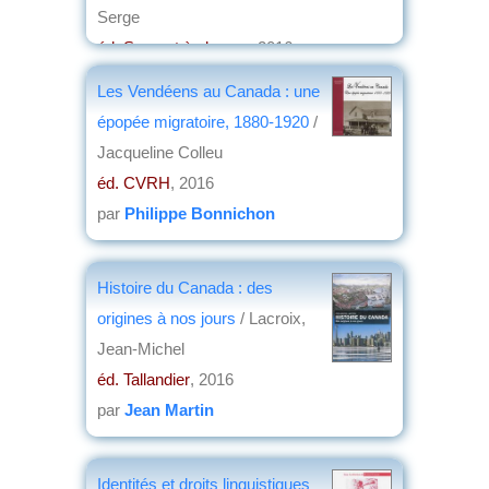
Serge
éd. Serpent à plumes
, 2016
par
Michel David
Les Vendéens au Canada : une
épopée migratoire, 1880-1920
/
Jacqueline Colleu
éd. CVRH
, 2016
par
Philippe Bonnichon
Histoire du Canada : des
origines à nos jours
/ Lacroix,
Jean-Michel
éd. Tallandier
, 2016
par
Jean Martin
Identités et droits linguistiques