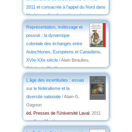
2011 et consacrée à l'appel du Nord dans
l'écrit canadien-français ancien et
moderne
/ Bernard Emont
Représentation, métissage et
éd. le Bretteur
, 2012
pouvoir : la dynamique
par
Christian Lochon
coloniale des échanges entre
Autochtones, Européens et Canadiens,
XVIe-XXe siècle
/ Alain Beaulieu,
Stéphanie Chaffray
éd. Presses de l'Université Laval
, 2012
L'âge des incertitudes : essais
par
Philippe Bonnichon
sur le fédéralisme et la
diversité nationale
/ Alain-G.
Gagnon
éd. Presses de l'Université Laval
, 2011
par
Jean Martin