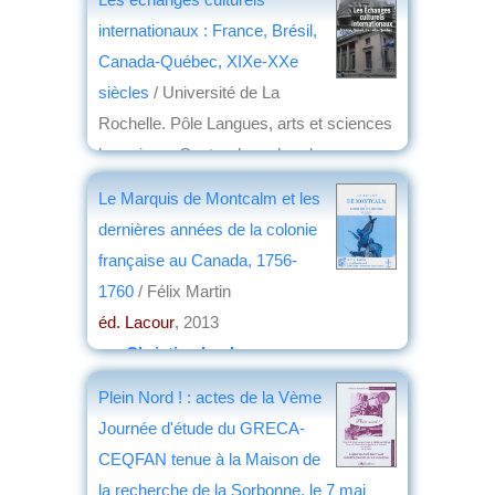
internationaux : France, Brésil,
Canada-Québec, XIXe-XXe
siècles
/ Université de La
Rochelle. Pôle Langues, arts et sciences
humaines- Centre de recherches en
histoire internationale et atlantique
Le Marquis de Montcalm et les
éd. les Indes savantes
, 2013
dernières années de la colonie
par
Denis Vialou
française au Canada, 1756-
1760
/ Félix Martin
éd. Lacour
, 2013
par
Christian Lochon
Plein Nord ! : actes de la Vème
Journée d'étude du GRECA-
CEQFAN tenue à la Maison de
la recherche de la Sorbonne, le 7 mai