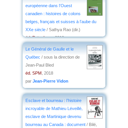
par
Raoul Delcorde
européenne dans l'Ouest
canadien : histoires de colons
belges, français et suisses à l'aube du
XXe siècle
/ Sathya Rao (dir.)
éd. Peter Lang
, 2018
par
Philippe Bonnichon
Le Général de Gaulle et le
Québec
/ sous la direction de
Jean-Paul Bled
éd. SPM
, 2018
par
Jean-Pierre Vidon
Esclave et bourreau : l'histoire
incroyable de Mathieu Léveillé,
esclave de Martinique devenu
bourreau au Canada : document
/ Bilé,