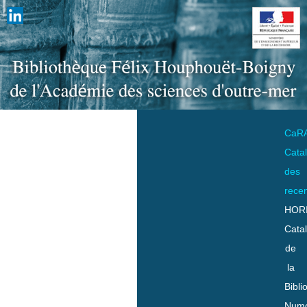
CaR
Cata
des
rece
HOR
Cata
de
la
Bibli
Numo