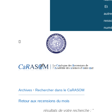
Et
autr
ress
numé
Archives
•
Rechercher dans le CaRASOM
Retour aux recensions du mois
résultats de votre recherche : "