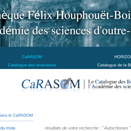
CaRASOM
HORIZO
Catalogue des recensions
Catalogue de la B
dans le CaRASOM
 du mois
résultats de votre recherche : " Autochtones "