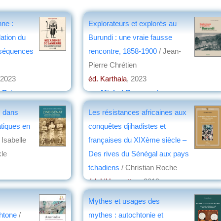
ne :
Explorateurs et explorés au
lation du
Burundi : une vraie fausse
nséquences
rencontre, 1858-1900
/ Jean-
Pierre Chrétien
 2023
éd. Karthala
, 2023
e Grissac
par
Michel Bousquet
s dans
Les résistances africaines aux
atiques en
conquêtes djihadistes et
 Isabelle
françaises du XIXème siècle –
kle
Des rives du Sénégal aux pays
tchadiens
/ Christian Roche
éd. L'Harmattan
, 2019
par
Jean Nemo
Mythes et usages des
chtone
/
mythes : autochtonie et