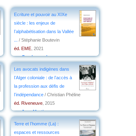
Ecriture et pouvoir au XIXe
siècle : les enjeux de
l'alphabétisation dans la Vallée
...
/ Stéphanie Boutevin
éd. EME
, 2021
par
Guy Lavorel
Les avocats indigènes dans
l'Alger coloniale : de l'accès à
la profession aux défis de
l'indépendance
/ Christian Phéline
éd. Riveneuve
, 2015
par
Jean Martin
Terre et l'homme (La) :
espaces et ressources