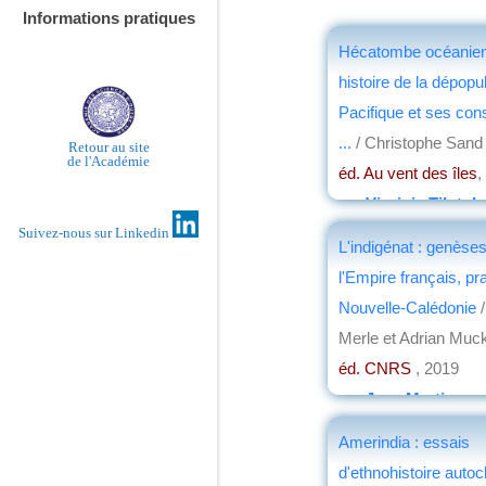
Informations pratiques
Hécatombe océanien
histoire de la dépopu
Pacifique et ses co
...
/ Christophe Sand
Retour au site
de l'Académie
éd. Au vent des îles
,
par
Virginie Tilot d
Suivez-nous sur Linkedin
L'indigénat : genèse
l'Empire français, pr
Nouvelle-Calédonie
/
Merle et Adrian Muc
éd. CNRS
, 2019
par
Jean Martin
Amerindia : essais
d'ethnohistoire auto