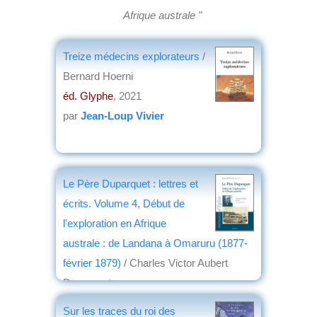
Afrique australe "
Treize médecins explorateurs
/
Bernard Hoerni
éd. Glyphe
, 2021
par
Jean-Loup Vivier
Le Père Duparquet : lettres et
écrits. Volume 4, Début de
l'exploration en Afrique
australe : de Landana à Omaruru (1877-
février 1879)
/ Charles Victor Aubert
Duparquet
éd. Karthala
, 2017
Sur les traces du roi des