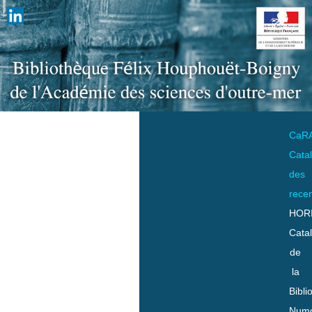
CaR
Cata
des
rece
HOR
Cata
de
la
Bibli
Numo