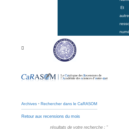
Et
autr
ress
numé
Archives
•
Rechercher dans le CaRASOM
Retour aux recensions du mois
résultats de votre recherche : "