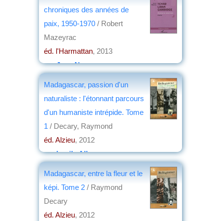
2016
chroniques des années de
par
Jean Nemo
paix, 1950-1970
/ Robert
Mazeyrac
éd. l'Harmattan
, 2013
par
Jean Nemo
Madagascar, passion d'un
naturaliste : l'étonnant parcours
d'un humaniste intrépide. Tome
1
/ Decary, Raymond
éd. Alzieu
, 2012
par
Lucile Allorge
Madagascar, entre la fleur et le
képi. Tome 2
/ Raymond
Decary
éd. Alzieu
, 2012