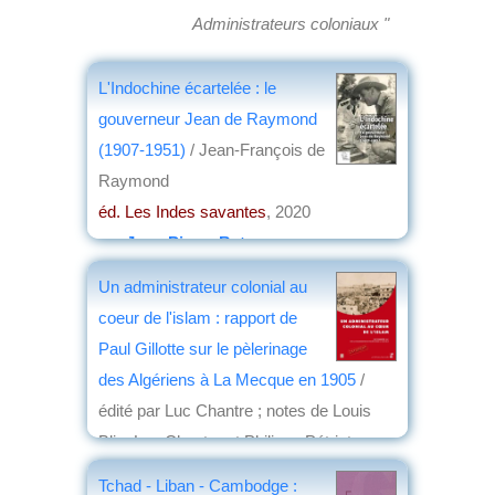
Administrateurs coloniaux "
L'Indochine écartelée : le
gouverneur Jean de Raymond
(1907-1951)
/ Jean-François de
Raymond
éd. Les Indes savantes
, 2020
par
Jean-Pierre Bat
Un administrateur colonial au
coeur de l'islam : rapport de
Paul Gillotte sur le pèlerinage
des Algériens à La Mecque en 1905
/
édité par Luc Chantre ; notes de Louis
Blin, Luc Chantre et Philippe Pétriat
éd. Presses universitaires de Provence
,
Tchad - Liban - Cambodge :