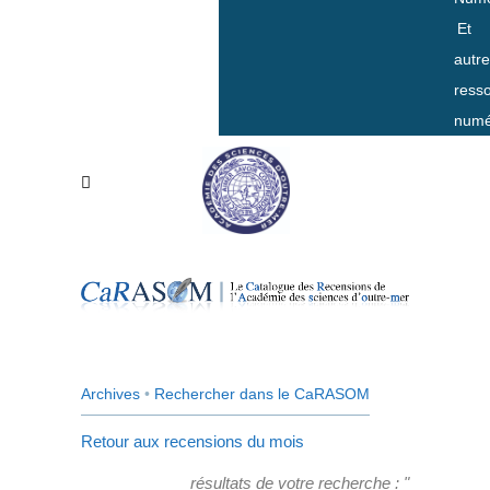
Et
autr
ress
numé
Archives
•
Rechercher dans le CaRASOM
Retour aux recensions du mois
résultats de votre recherche : "