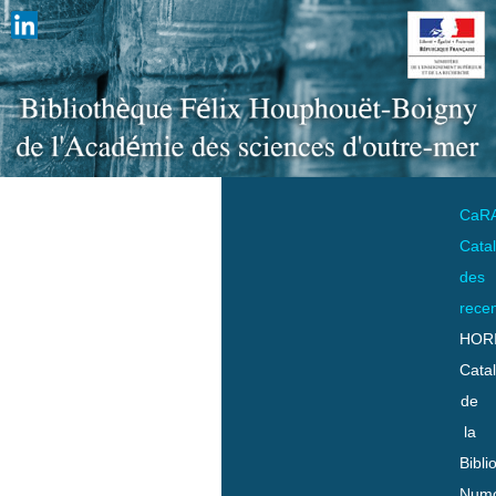
CaR
Cata
des
rece
HOR
Cata
de
la
Bibli
Numo