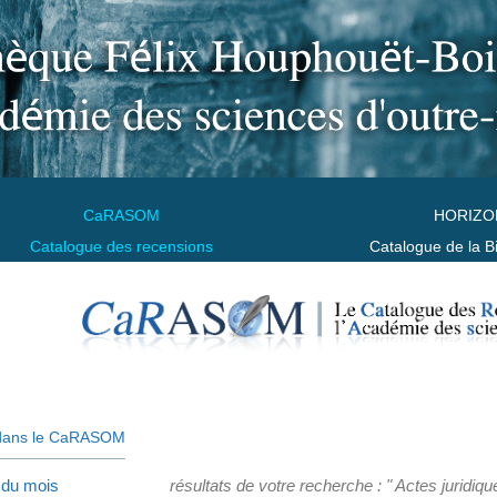
CaRASOM
HORIZO
Catalogue des recensions
Catalogue de la B
dans le CaRASOM
 du mois
résultats de votre recherche : " Actes juridiqu