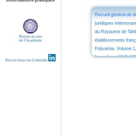
Recueil général de 
juridiques intéressant 
du Royaume de Tahit
Retour au site
établissements franç
de l'Académie
Polynésie. Volume 1
françaises, 1842-19
Suivez-nous sur Linkedin
Philippe Lechat
éd. Presses universit
Marseille
, 2014
par
Philippe David