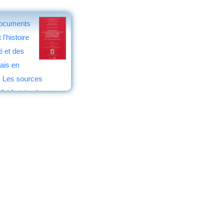
documents
l'histoire
i et des
ais en
, Les sources
58
/ Antoine Leca,
aires d'Aix-