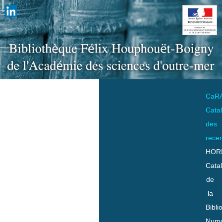
CaR
Cata
des
rece
HOR
Cata
de
la
Bibli
Numo