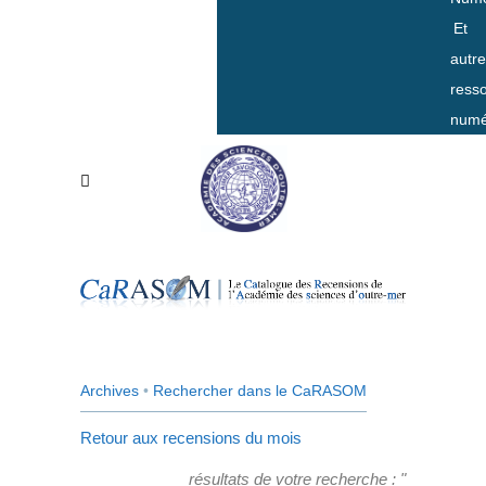
Et
autr
ress
numé
Archives
•
Rechercher dans le CaRASOM
Retour aux recensions du mois
résultats de votre recherche : "