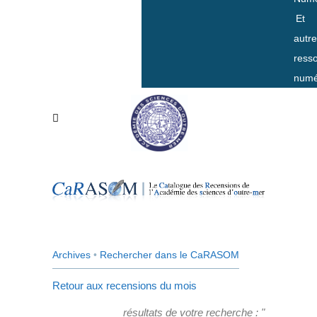
Et
autr
ress
numé
Archives
•
Rechercher dans le CaRASOM
Retour aux recensions du mois
résultats de votre recherche : "