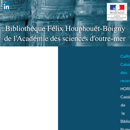
CaR
Cata
des
rece
HOR
Cata
de
la
Bibli
Numo