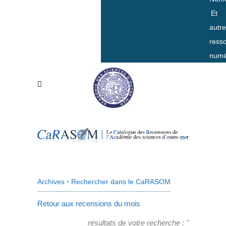
Et
autr
ress
numé
Archives
•
Rechercher dans le CaRASOM
Retour aux recensions du mois
résultats de votre recherche : "