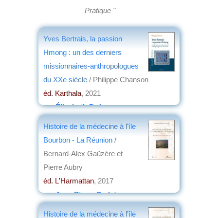
Pratique "
Yves Bertrais, la passion
Hmong : un des derniers
missionnaires-anthropologues
du XXe siècle
/ Philippe Chanson
éd. Karthala
, 2021
par
Élisabeth Dufourcq
Histoire de la médecine à l'île
Bourbon - La Réunion
/
Bernard-Alex Gaüzère et
Pierre Aubry
éd. L'Harmattan
, 2017
par
Jean-Pierre Dedet
Histoire de la médecine à l'île