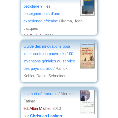
pétrolière ? : les
enseignements d'une
expérience africaine
/ Ikama, Jean-
Jacques
éd. Technip
, 2013
par
Hubert Loiseleur des Longchamps
Guide des innovations pour
lutter contre la pauvreté : 100
inventions géniales au service
des pays du Sud
/ Patrick
Kohler, Daniel Schneider
éd. Favre
, 2012
par
Clément Mathieu
Islam et démocratie
/ Mernissi,
Fatima
éd. Albin Michel
, 2010
par
Christian Lochon