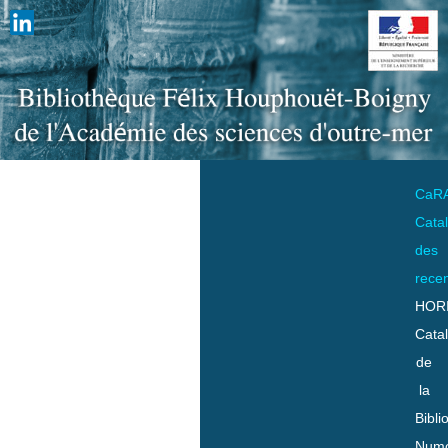
CaR
Cata
des
rece
HOR
Cata
de
la
Bibli
Numo