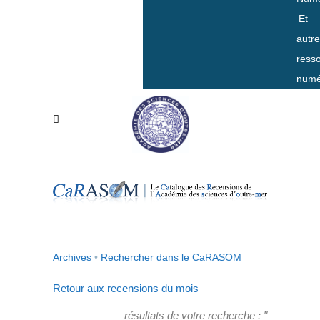
Et
autr
ress
numé
Archives
•
Rechercher dans le CaRASOM
Retour aux recensions du mois
résultats de votre recherche : "