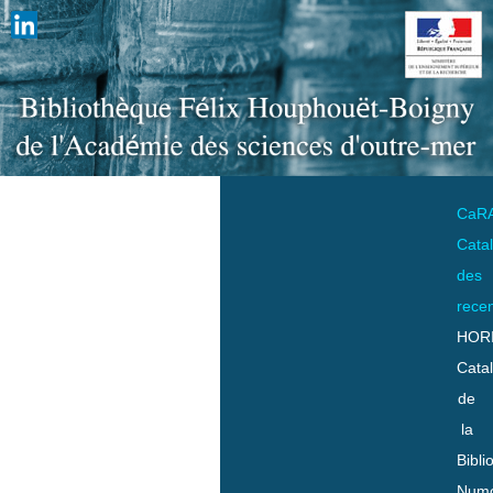
CaR
Cata
des
rece
HOR
Cata
de
la
Bibli
Numo