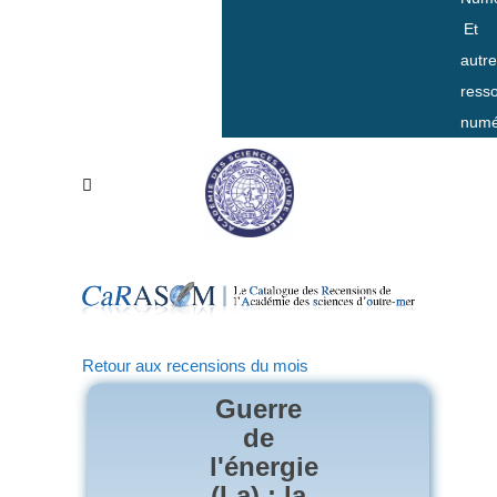
Et
autr
ress
numé
Retour aux recensions du mois
Guerre
de
l'énergie
(La) : la