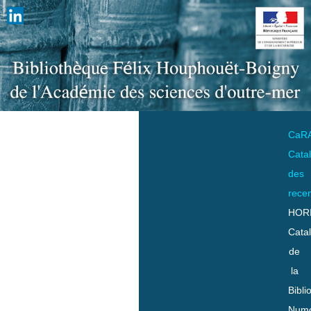
CaR
Cata
des
rece
HOR
Cata
de
la
Bibli
Numo