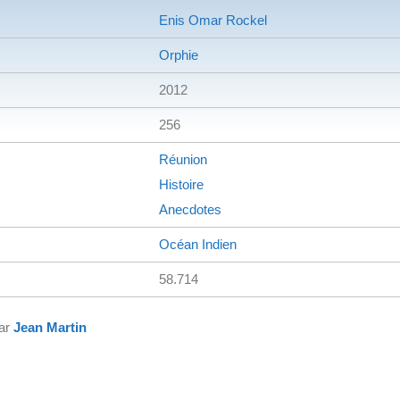
Enis Omar Rockel
Orphie
2012
256
Réunion
Histoire
Anecdotes
Océan Indien
58.714
par
Jean Martin