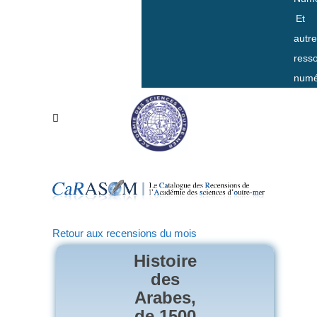
Et
autr
ress
numé
Retour aux recensions du mois
Histoire
des
Arabes,
de 1500