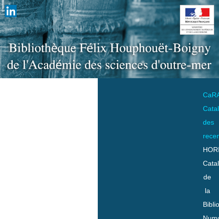
CaR
Cata
des
rece
HOR
Cata
de
la
Bibli
Numo