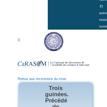
Et
autr
ress
numé
Retour aux recensions du mois
Trois
guinées.
Précédé
de