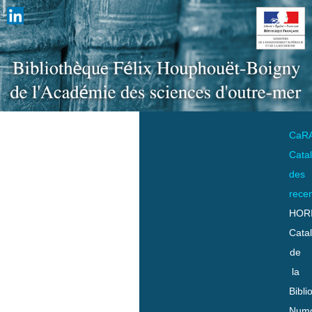
CaR
Cata
des
rece
HOR
Cata
de
la
Bibli
Numo