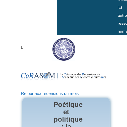
Et
autr
ress
numé
Retour aux recensions du mois
Poétique
et
politique
: la