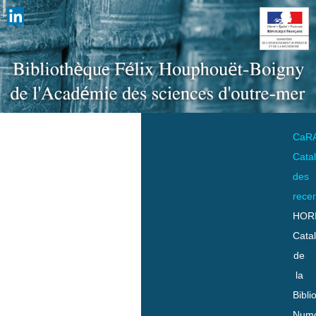
CaR
Cata
des
rece
HOR
Cata
de
la
Bibli
Numo