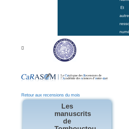
Et
autr
ress
numé
Retour aux recensions du mois
Les
manuscrits
de
Tombouctou