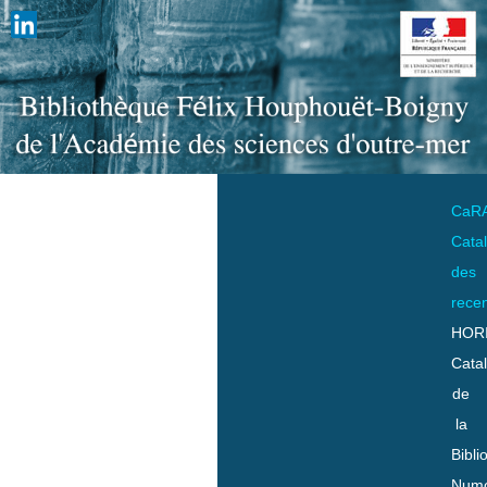
CaR
Cata
des
rece
HOR
Cata
de
la
Bibli
Numo