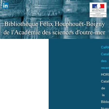
CaR
Cata
des
rece
HOR
Cata
de
la
Bibli
Numo