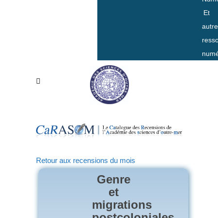
Et
autr
ress
numé
Retour aux recensions du mois
Genre
et
migrations
postcoloniales