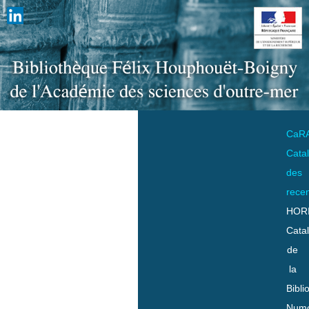
CaR
Cata
des
rece
HOR
Cata
de
la
Bibli
Numo