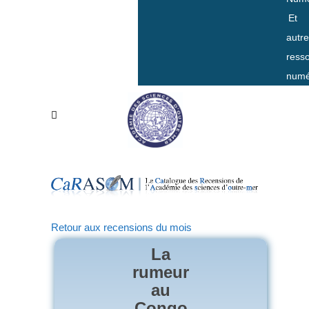
Et
autr
ress
numé
Retour aux recensions du mois
La
rumeur
au
Congo