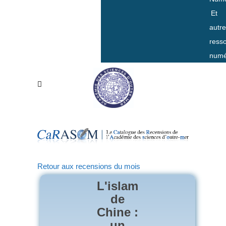
Et
autr
ress
numé
Retour aux recensions du mois
L'islam
de
Chine :
un