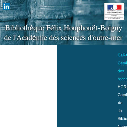
CaR
Cata
des
rece
HOR
Cata
de
la
Bibli
Numo