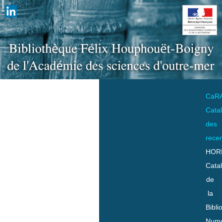
CaR
Cata
des
rece
HOR
Cata
de
la
Bibli
Numo