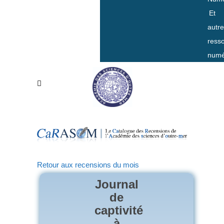
Et
autr
ress
numé
Retour aux recensions du mois
Journal
de
captivité
à