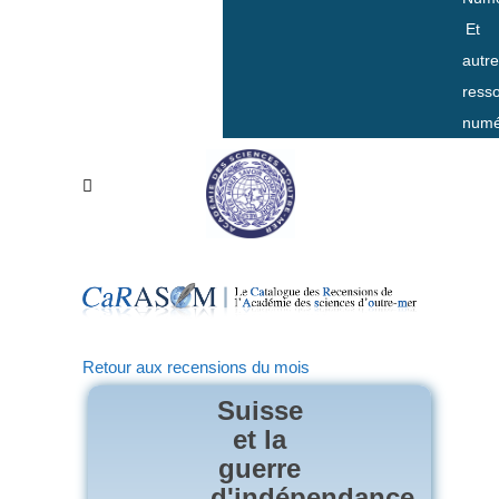
Et
autr
ress
numé
Retour aux recensions du mois
Suisse
et la
guerre
d'indépendance