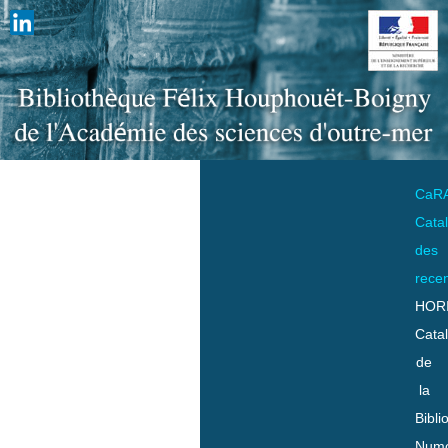
CaR
Cata
des
rece
HOR
Cata
de
la
Bibli
Numo