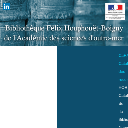
CaR
Cata
des
rece
HOR
Cata
de
la
Bibli
Numo