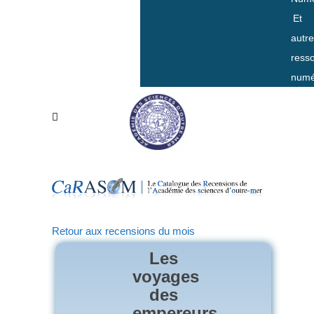
Et
autr
ress
numé
Retour aux recensions du mois
Les
voyages
des
empereurs