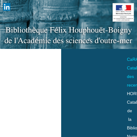
CaR
Cata
des
rece
HOR
Cata
de
la
Bibli
Numo