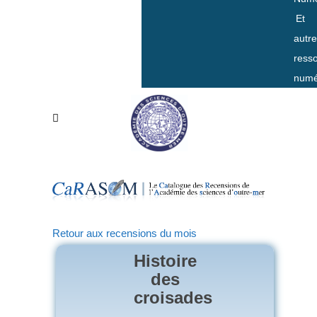
Et
autr
ress
numé
Retour aux recensions du mois
Histoire
des
croisades