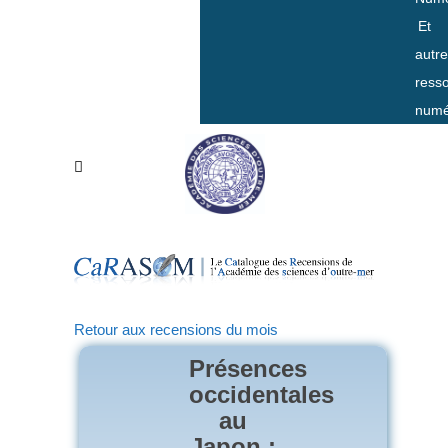
Et
autr
ress
numé
Retour aux recensions du mois
Présences
occidentales
au
Japon :