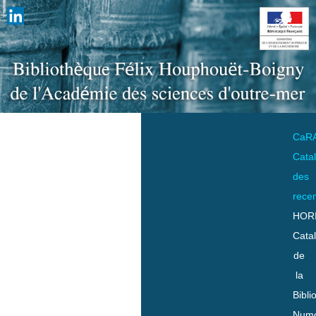
CaR
Cata
des
rece
HOR
Cata
de
la
Bibli
Numo