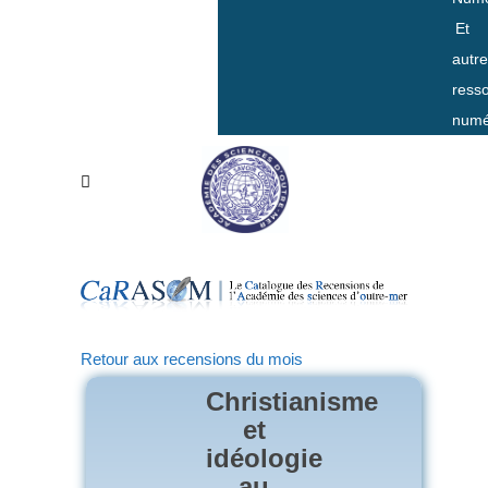
Et
autr
ress
numé
Retour aux recensions du mois
Christianisme
et
idéologie
au