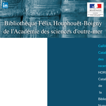
CaR
Cata
des
rece
HOR
Cata
de
la
Bibli
Numo