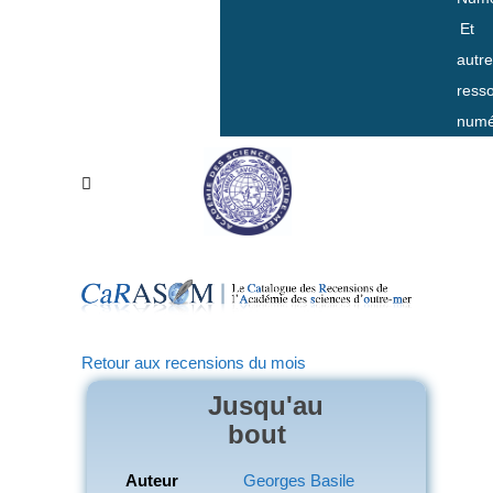
Et
autr
ress
numé
Retour aux recensions du mois
Jusqu'au
bout
Auteur
Georges Basile