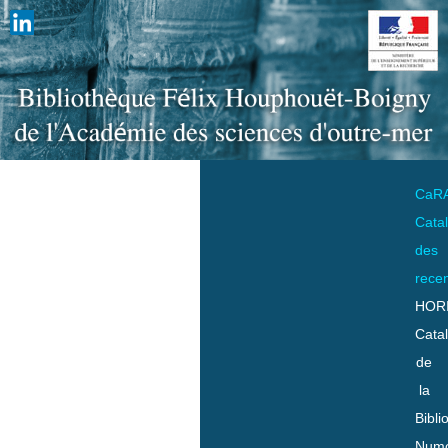
CaR
Cata
des
rece
HOR
Cata
de
la
Bibli
Numo