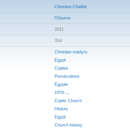
Christine Chaillot
l'Oeuvre
2011
314
Christian martyrs
Egypt
Coptes
Persécutions
Égypte
1970-....
Coptic Church
History
Egypt
Church history