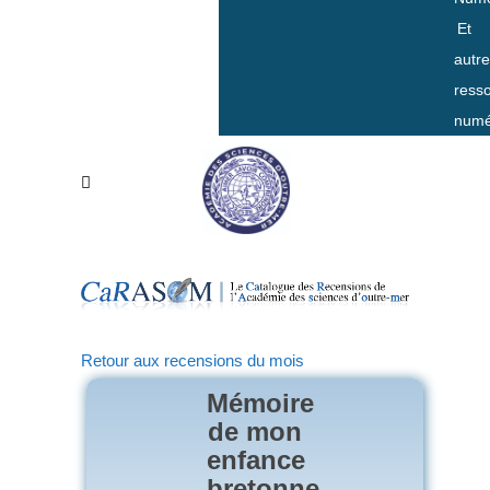
Et
autr
ress
numé
Retour aux recensions du mois
Mémoire
de mon
enfance
bretonne