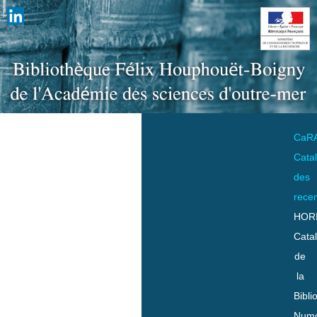
CaR
Cata
des
rece
HOR
Cata
de
la
Bibli
Numo