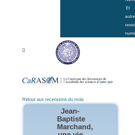
Et
autr
ress
numé
Retour aux recensions du mois
Jean-
Baptiste
Marchand,
une vie