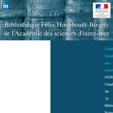
CaR
Cata
des
rece
HOR
Cata
de
la
Bibli
Numo