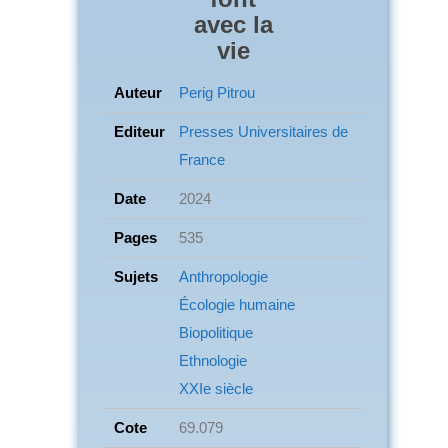
avec la
vie
Auteur
Perig Pitrou
Editeur
Presses Universitaires de
France
Date
2024
Pages
535
Sujets
Anthropologie
Écologie humaine
Biopolitique
Ethnologie
XXIe siècle
Cote
69.079