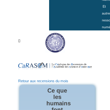
Et
autr
ress
numé
Retour aux recensions du mois
Ce que
les
humains
font