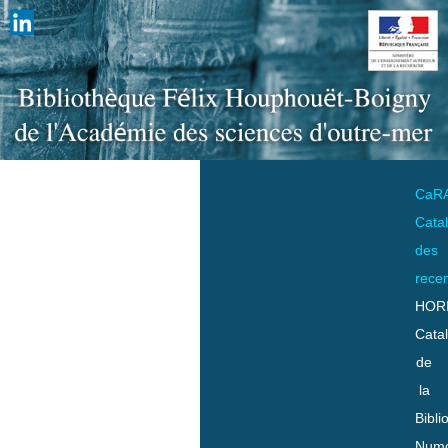
CaR
Cata
des
rece
HOR
Cata
de
la
Bibli
Numo