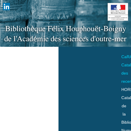
CaR
Cata
des
rece
HOR
Cata
de
la
Bibli
Numo