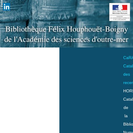
CaR
Cata
des
rece
HOR
Cata
de
la
Bibli
Numo