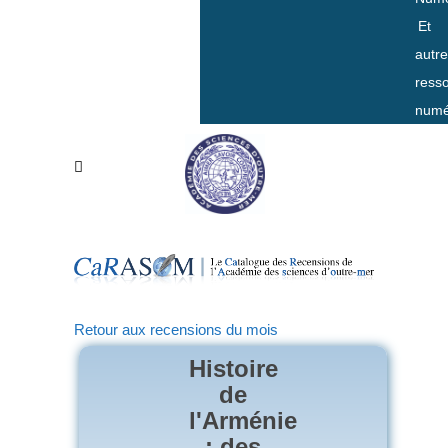
Et
autr
ress
numé
Retour aux recensions du mois
Histoire
de
l'Arménie
: des